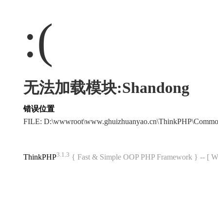
:(
无法加载模块:Shandong
错误位置
FILE: D:\wwwroot\www.ghuizhuanyao.cn\ThinkPHP\Commo
3.1.3
ThinkPHP
{ Fast & Simple OOP PHP Framework } -- 