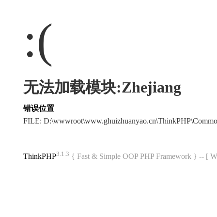
:(
无法加载模块:Zhejiang
错误位置
FILE: D:\wwwroot\www.ghuizhuanyao.cn\ThinkPHP\Commo
3.1.3
ThinkPHP
{ Fast & Simple OOP PHP Framework } -- 