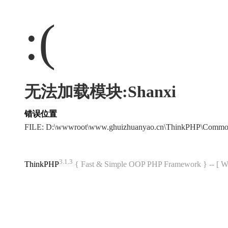
:(
无法加载模块:Shanxi
错误位置
FILE: D:\wwwroot\www.ghuizhuanyao.cn\ThinkPHP\Commo
3.1.3
ThinkPHP
{ Fast & Simple OOP PHP Framework } -- 