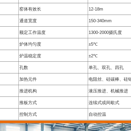
窑体有效长
12-18m
通道宽度
150-340mm
额定工作温度
1300-2000摄氏度
炉体均匀度
±5℃
炉温稳定度
±2℃
孔数
单孔、双孔、四孔
加热元件
电阻丝、硅碳棒、硅
推进机构
液压推进、机械推进
推板方式
连续式或间歇式
控制方式
自动控温