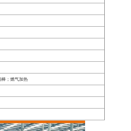
钼棒；燃气加热