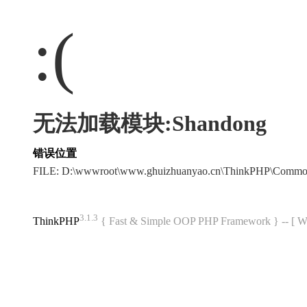
:(
无法加载模块:Shandong
错误位置
FILE: D:\wwwroot\www.ghuizhuanyao.cn\ThinkPHP\Commo
3.1.3
ThinkPHP
{ Fast & Simple OOP PHP Framework } -- 