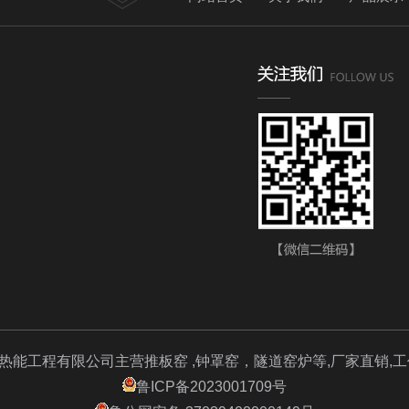
热能工程有限公司主营推板窑 ,钟罩窑，隧道窑炉等,厂家直销,
鲁ICP备2023001709号