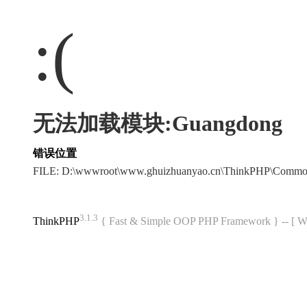
:(
无法加载模块:Guangdong
错误位置
FILE: D:\wwwroot\www.ghuizhuanyao.cn\ThinkPHP\Commo
3.1.3
ThinkPHP
{ Fast & Simple OOP PHP Framework } -- 