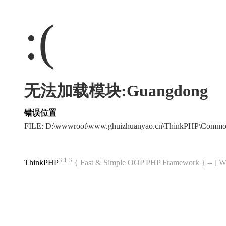
:(
无法加载模块:Guangdong
错误位置
FILE: D:\wwwroot\www.ghuizhuanyao.cn\ThinkPHP\Commo
3.1.3
ThinkPHP
{ Fast & Simple OOP PHP Framework } -- 