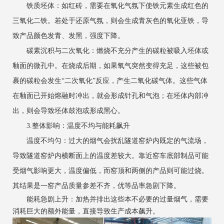
铁质坯体：如红砖，需要在氧化气氛下使铁元素生成红色的
三氧化二铁。若处于还原气氛，则会生成青灰色的氧化亚铁，导
致产品颜色发青、发黑，强度下降。
碳素沉积与二次氧化：燃烧不充分产生的碳粒被吸入坯体或
釉面的微孔中。在烧成后期，如果氧气突然变得充足，这些被包
裹的碳粒会发生“二次氧化”反应，产生二氧化碳气体。这些气体
在釉面已开始熔融时冲出，就会形成针孔和气泡；在坯体内部冲
出，则会导致坯体鼓泡或形成黑心。
3.整体影响：温度不均与能耗飙升
温度不均匀：过大的烟气会扰乱隧道窑炉内既定的气流场，
导致隧道窑炉内横断面上的温度差较大。靠近窑车底部制品可能
受烟气影响更大，温度偏低，而窑顶和两侧的产品则可能过烧。
其结果是一窑产品质量参差不齐，优等品率急剧下降。
能耗急剧上升：加热并排出这些本不必要的过量烟气，需要
消耗巨大的额外能量，直接导致生产成本飙升。