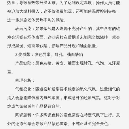
热量，导致预热带升温困难。为了达到设定温度，操作人员可能
被迫加大燃料投入，这不仅浪费能源，还可能使温度控制失衡，
进一步加剧坯体受热不均的风险。
表面污染：如果烟气是因燃烧不充分产生的，其中含有的碳
粒会沉积在坯体表面。这些碳粒在后期若未能完全燃烧掉，就会
形成黑斑、烟熏等缺陷，影响产品外观和釉面质量。
2.烧成带：发色异常、针孔、釉面缺陷
产品缺陷：颜色灰暗、黄变、釉面出现针孔、气泡、光泽度
差。
机理分析：
气氛变化：隧道窑炉通常要求稳定的氧化气氛。过量烟气的
涌入会急剧降低窑内氧气浓度，形成意外的还原气氛。这对于对
烧成气氛敏感的产品是致命的。
陶瓷颜料：许多陶瓷色料的发色需要在特定气氛下进行。意
外的还原气氛会导致产品颜色灰暗、不纯正甚至完全变色。