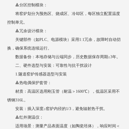
🔺分区控制模块‌：
将窑炉划分为预热区、烧成区、冷却区，每区独立配置温度
控制单元。
‌🔺冗余设计模块‌：
关键部件（如PLC、电源模块）采用1:1冗余，故障时自动切
换，确保系统连续运行。
数据备份：本地存储与云端同步，历史数据保存周期≥3年。
二、硬件选型与安装：可靠性与抗干扰设计
1.隧道窑炉传感器选型与安装
‌🔺热电偶保护套管‌：
材质：高温区选用刚玉管（耐温＞1600℃），低温区采用不
锈钢316L。
安装：插入深度≥窑炉内径的1/3，避免辐射热干扰。
‌🔺红外测温仪‌：
适用场景：测量产品表面温度（如陶瓷坯体），响应时间＜