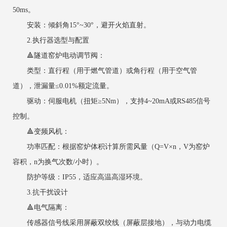
50ms。
安装：倾斜角15°~30°，避开火焰直射。
2.执行器选型与配置
‌🔺隧道窑炉电动调节阀‌：
类型：直行程（用于燃气管道）或角行程（用于空气管
道），泄漏量≤0.01%额定流量。
驱动：伺服电机（扭矩≥5Nm），支持4~20mA或RS485信号
控制。
‌🔺变频风机‌：
功率匹配：根据窑炉体积计算所需风量（Q=V×n，V为窑炉
容积，n为换气次数/小时）。
防护等级：IP55，适应高温高湿环境。
3.抗干扰设计
‌🔺电气隔离‌：
传感器信号线采用屏蔽双绞线（屏蔽层接地），与动力电缆