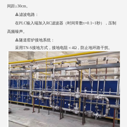
间距≥30cm。
‌🔺滤波电路‌：
在PLC输入端加入RC滤波器（时间常数τ=0.1~1秒），压制
高频噪声。
‌🔺隧道窑炉接地系统‌：
采用TN-S接地方式，接地电阻＜4Ω，防止地环路干扰。