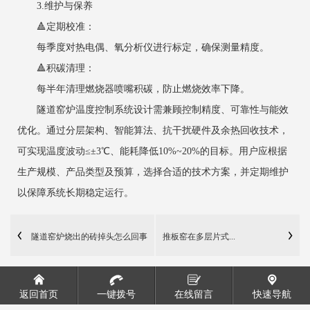
3.维护与保养
‌🔺定期校准‌：
每季度对热电偶、氧分析仪进行标定，确保测量精度。
‌🔺积碳清理‌：
每半年清理燃烧器喷嘴积碳，防止燃烧效率下降。
隧道窑炉温度控制系统设计需兼顾控制精度、可靠性与能效
优化。通过分层架构、智能算法、抗干扰硬件及余热回收技术，
可实现温度波动≤±3℃、能耗降低10%~20%的目标。用户应根据
生产规模、产品类型及预算，选择合适的技术方案，并定期维护
以保障系统长期稳定运行。
隧道窑炉烧出的砖掉头怎么回事
推板窑在多层片式...
返回首页
一键拨号
在线留言
快速导航