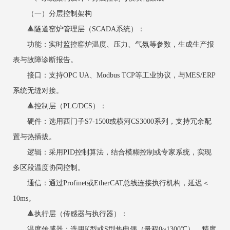
（一）分层控制架构
‌🔺隧道窑炉管理层（SCADA系统）‌：
功能：实时监控窑炉温度、压力、气氛等参数，生成生产报
表与故障诊断报告。
接口：支持OPC UA、Modbus TCP等工业协议，与MES/ERP
系统无缝对接。
🔺控制层（PLC/DCS）‌：
硬件：选用西门子S7-1500或横河CS3000系列，支持冗余配
置与热插拔。
逻辑：采用PID控制算法，结合模糊控制或专家系统，实现
多区段温度协同控制。
通信：通过Profinet或EtherCAT总线连接执行机构，延迟＜
10ms。
🔺执行层（传感器与执行器）‌：
温度传感器：选用K型或S型热电偶（量程0~1300℃），精度