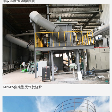
排放温度60-80摄氏度。
AIN-FS集束型废气焚烧炉