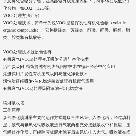
子恶臭化合物分子链，在高能紫外线光束照射下，降解转变成低分子
化合物，如CO2、H2O等。
VOCs处理方法介绍
VOCs处理技术，简单干为说VOCs是指挥发性有机化合物（volatile
organic compounds）。它包括烃类、芳烃类、醇类、醛类、酮类、脂
类、胺类和有机酸等。
VOCs处理技术就是包含有
有机废气(VOCs)处理变压吸附分离与净化技术
活性炭吸附-精馏提纯有机废气回收技术在循环经济中的应用
先进实用挥发性有机废气吸附与催化净化技术
活性炭纤维吸附-催化燃烧装置处理有机废气应用
有机废气(VOCs)处理吸附浓缩+催化燃烧法
喷淋吸收塔
工作原理
废气净化喷淋塔主要的运作方式是废气由风管引入净化塔，经过填料
层，废气与氢氧化钠吸收液进行气液两相充分接触吸收中和反应，废
气经过净化后，再经除雾板脱水除雾后由风机排入大气。吸收液在塔