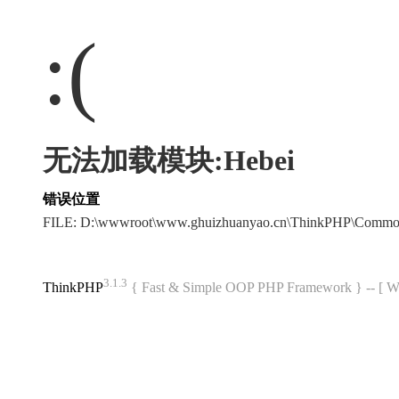
:(
无法加载模块:Hebei
错误位置
FILE: D:\wwwroot\www.ghuizhuanyao.cn\ThinkPHP\Commo
3.1.3
ThinkPHP
{ Fast & Simple OOP PHP Framework } -- 