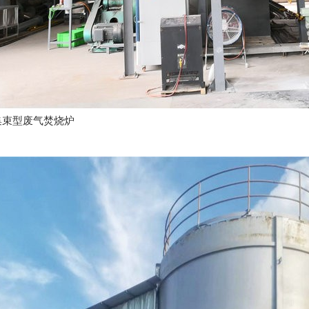
S集束型废气焚烧炉