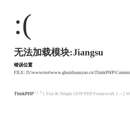
:(
无法加载模块:Jiangsu
错误位置
FILE: D:\wwwroot\www.ghuizhuanyao.cn\ThinkPHP\Commo
3.1.3
ThinkPHP
{ Fast & Simple OOP PHP Framework } -- 