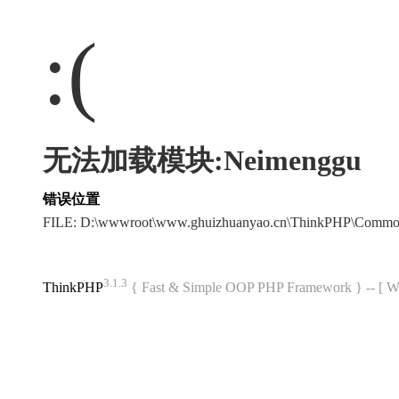
:(
无法加载模块:Neimenggu
错误位置
FILE: D:\wwwroot\www.ghuizhuanyao.cn\ThinkPHP\Commo
3.1.3
ThinkPHP
{ Fast & Simple OOP PHP Framework } -- 