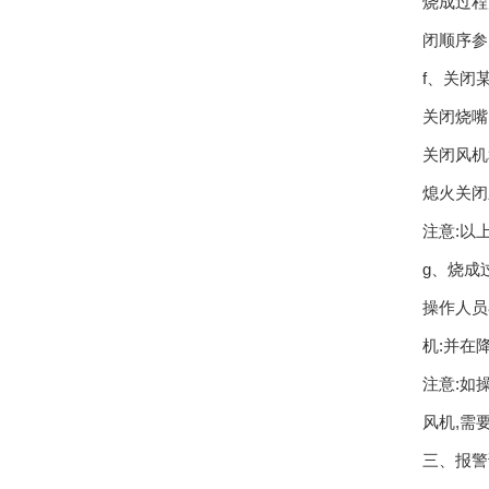
烧成过程
闭顺序参见
f、关闭
关闭烧嘴
关闭风机
熄火关闭
注意:以
g、烧成
操作人员
机:并在
注意:如
风机,需
三、报警