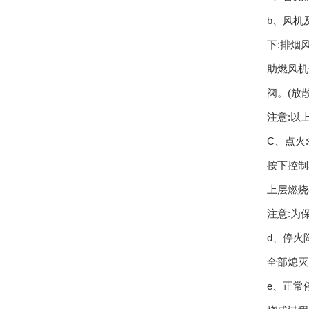
b、风机
下:排烟
助燃风机
阀。(放
注意:以
C、点火
按下控制
上层燃烧
注意:为
d、停火
全部熄灭
e、正常