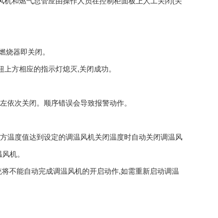
风机和燃气总管应由操作人员在控制柜面板上人工关闭(关
部燃烧器即关闭。
钮上方相应的指示灯熄灭,关闭成功。
至左依次关闭。顺序错误会导致报警动作。
配方温度值达到设定的调温风机关闭温度时自动关闭调温风
温风机。
系统将不能自动完成调温风机的开启动作,如需重新启动调温