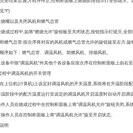
完全结束后,配方程序停止,控制柜面板上燃烧阶段指示灯全部熄灭。
“f”)
某烧嘴以及关闭风机和燃气总管
:烧成过程中,如将“燃烧允许“旋钮板至关闭状态,按钮指示灯熄灭,全
和燃气总管:按次序将对应的风机或燃气总管允许的旋钮旋至左方,旋
顺序如下：燃气总管、调温风机、助燃风机、排烟风机。
上设备中除“调温风机”外其他个各设备应按次序在控制柜面板上由右
过程中调温风机的开关管理
在上位机(计算机)上设定好调温风机的开关温度,系统将在升温阶段
降温阶段中的配方温度运行至设定的调温风机开启温度时自动开启调
操作人员在烧成过程中在控制柜面板上将“调温风机允许”旋钮关闭,
要操作人员在控制柜面板上将“调温风机允许”旋至开启状态。
说明