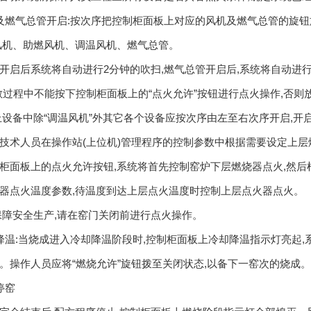
及燃气总管开启:按次序把控制柜面板上对应的风机及燃气总管的旋钮
风机、助燃风机、调温风机、燃气总管。
开启后系统将自动进行2分钟的吹扫,燃气总管开启后,系统将自动进
散过程中不能按下控制柜面板上的“点火允许”按钮进行点火操作,否则
上设备中除“调温风机”外其它各个设备应按次序由左至右次序开启,
:技术人员在操作站(上位机)管理程序的控制参数中根据需要设定上层
柜面板上的点火允许按钮,系统将首先控制窑炉下层燃烧器点火,然后
器点火温度参数,待温度到达上层点火温度时控制上层点火器点火。
保障安全生产,请在窑门关闭前进行点火操作。
降温:当烧成进入冷却降温阶段时,控制柜面板上冷却降温指示灯亮起
。操作人员应将“燃烧允许”旋钮拨至关闭状态,以备下一窑次的烧成。
停窑