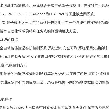
术的基本功能模块。总线耦合器或主站端子模块用于连接独立于现场总线的
BUS、PROFINET、CANopen 和 BACNet 等工业以太网系统。
 I/O 端子模块之外，产品系列还包括用于在一个系统中连接安全功能和 
楼宇自动化领域的特殊任务或实施驱动解决方案。
系统的特点
全自动智能控温窑炉控制系统,系统运行安全可靠,系统采用先进的脉
列循环控制办法,容入了速度型连续控制方式,保证窑内良好的气流循
温度/气氛控制方式
用先进的自适应模糊控制逻辑算法对炉内温度进行闭环调节,能够根
够通应多种不同的烧成工艺，系统将根据不同的控制参数自动调整相
动烧成操作
,启动系统前操作人员应检查所有设备是否具备点火条件,确定系统已