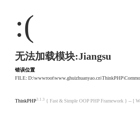
:(
无法加载模块:Jiangsu
错误位置
FILE: D:\wwwroot\www.ghuizhuanyao.cn\ThinkPHP\Commo
3.1.3
ThinkPHP
{ Fast & Simple OOP PHP Framework } -- 