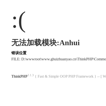
:(
无法加载模块:Anhui
错误位置
FILE: D:\wwwroot\www.ghuizhuanyao.cn\ThinkPHP\Commo
3.1.3
ThinkPHP
{ Fast & Simple OOP PHP Framework } -- 