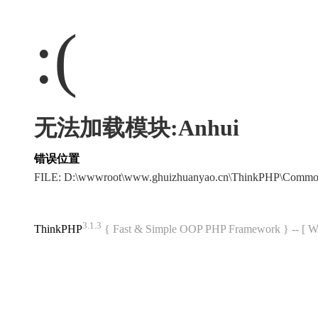
:(
无法加载模块:Anhui
错误位置
FILE: D:\wwwroot\www.ghuizhuanyao.cn\ThinkPHP\Commo
3.1.3
ThinkPHP
{ Fast & Simple OOP PHP Framework } -- 