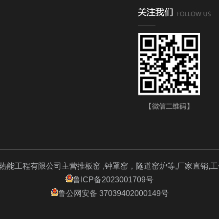
热能工程有限公司主营推板窑 ,钟罩窑，隧道窑炉等,厂家直销,
鲁ICP备2023001709号
鲁公网安备 37039402000149号