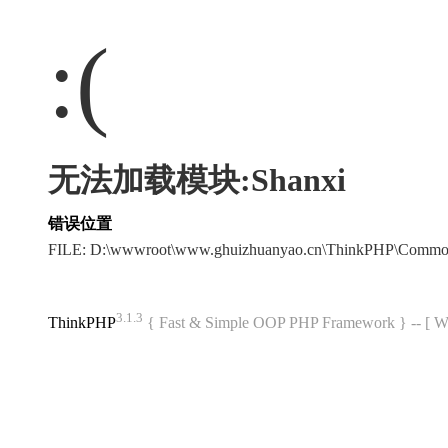
:(
无法加载模块:Shanxi
错误位置
FILE: D:\wwwroot\www.ghuizhuanyao.cn\ThinkPHP\Commo
3.1.3
ThinkPHP
{ Fast & Simple OOP PHP Framework } -- 