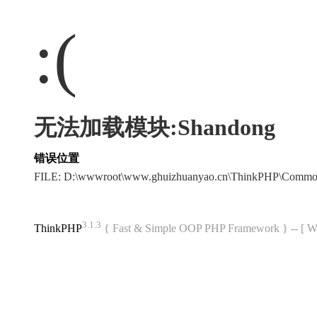
:(
无法加载模块:Shandong
错误位置
FILE: D:\wwwroot\www.ghuizhuanyao.cn\ThinkPHP\Commo
3.1.3
ThinkPHP
{ Fast & Simple OOP PHP Framework } -- 