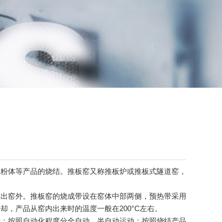
粉体等产品的烧结。‌推板窑又称推板炉或推板式隧道窑，
出窑外。推板窑的烧成带设在窑体中部两侧，预热带采用
产品从窑内出来时的温度一般在200°C左右‌。
；按照自动化程度分全自动、半自动运动；按照烧结产品