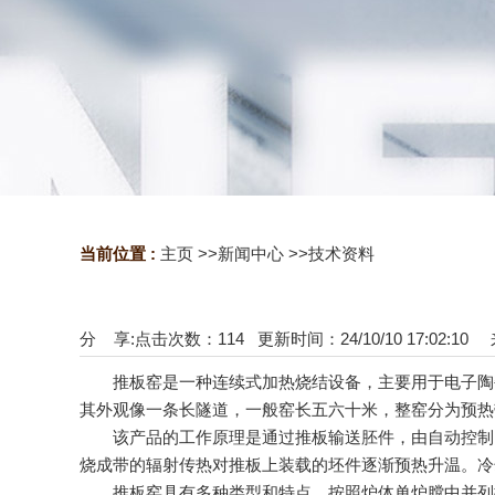
当前位置 :
主页
>>
新闻中心
>>
技术资料
分 享:
点击次数：
114
更新时间：24/10/10 17:02:10
‌推板窑是一种连续式加热烧结设备，主要用于电子陶瓷
其外观像一条长隧道，一般窑长五六十米，整窑分为预热
该产品的工作原理是通过推板输送胚件，由自动控制的
烧成带的辐射传热对推板上装载的坯件逐渐预热升温。冷却
推板窑具有多种类型和特点。按照炉体单炉膛中并列推