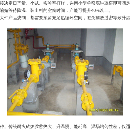
决定日产量。小试、实验室打样，选用小型单窑底钟罩窑即可满足
缩短等待降温、装出料的空窗时间，产能可提升40%以上。
件产品烧制，都需要预留充足热循环空间，避免摆放过密导致升温
。传统耐火砖炉膛蓄热大、升温慢、能耗高、温场均匀性差，仅适