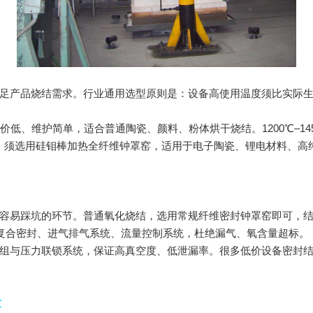
品烧结需求。行业通用选型原则是：设备高使用温度须比实际生产温
低、维护简单，适合普通陶瓷、颜料、粉体烘干烧结。1200℃–1
烧结，须选用硅钼棒加热全纤维钟罩窑，适用于电子陶瓷、锂电材料、
易踩坑的环节。普通氧化烧结，选用常规纤维密封钟罩窑即可，结
复合密封、进气排气系统、流量控制系统，杜绝漏气、氧含量超标。
与压力联锁系统，保证高真空度、低泄漏率。很多低价设备密封结
量