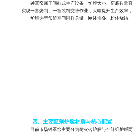
钟罩窑属于间歇式生产设备，炉膛大小、窑底数量直接
实现一窑烧制、一窑装料交替作业，大幅提升生产效率，
炉膛选型预留空间同样关键，匣钵堆叠、粉体烧结、大
四、主要甄别炉膛材质与核心配置
目前市场钟罩窑主要分为耐火砖炉膛与全纤维炉膛两种