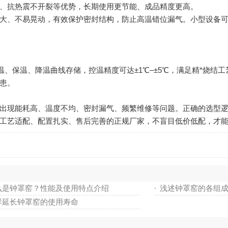
、抗热震不开裂等优势，长期使用更节能、成品精度更高。
、不易晃动，有效保护密封结构，防止高温错位漏气。小型设备可
、保温、降温曲线存储，控温精度可达±1℃–±5℃，满足精*烧结
患。
现能耗高、温度不均、密封漏气、频繁维修等问题。正确的选型逻
工艺适配、配置扎实、售后完善的正规厂家，不盲目低价低配，才
么是钟罩窑？性能及使用特点介绍
浅述钟罩窑的各组
样延长钟罩窑的使用寿命