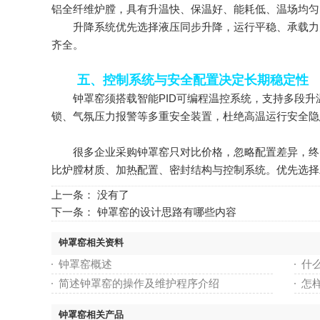
铝全纤维炉膛，具有升温快、保温好、能耗低、温场均匀
升降系统优先选择液压同步升降，运行平稳、承载力大
齐全。
五、控制系统与安全配置决定长期稳定性
钟罩窑须搭载智能PID可编程温控系统，支持多段升温
锁、气氛压力报警等多重安全装置，杜绝高温运行安全隐
很多企业采购钟罩窑只对比价格，忽略配置差异，终出
比炉膛材质、加热配置、密封结构与控制系统。优先选择
上一条： 没有了
下一条：
钟罩窑的设计思路有哪些内容
钟罩窑相关资料
钟罩窑概述
什
简述钟罩窑的操作及维护程序介绍
怎
钟罩窑相关产品